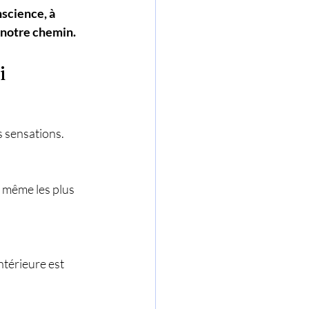
nscience, à 
t notre chemin.
i
 sensations. 
 même les plus 
ntérieure est 