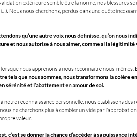
lidation extérieure semble être la norme, nos blessures se ra
…). Nous nous cherchons, perdus dans une quête incessante 
tendons qu’une autre voix nous définisse, qu’on nous ind
sure et nous autorise à nous aimer, comme si la légitimité 
e lorsque nous apprenons à nous reconnaître nous-mêmes. 
être tels que nous sommes, nous transformons la colère en
e en sérénité et l’abattement en amour de soi.
s à notre reconnaissance personnelle, nous établissons des re
 : nous ne cherchons plus à combler un vide par l’approbation 
propre valeur.
est, c’est se donner la chance d’accéder à sa puissance int