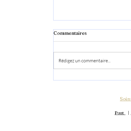
Commentaires
Rédigez un commentaire...
2026 : douceur,
nouveautés… et une petite
annonce ❤️
Soin
Post
|