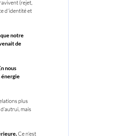
vivent (rejet, 
d’identité et 
ique notre 
venait de 
En nous 
 énergie 
lations plus 
d’autrui, mais 
érieure.
 Ce n’est 