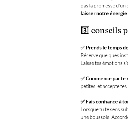
pas la promesse d’un c
laisser notre énergie
3️⃣ conseils 
✅ 
Prends le temps de
Réserve quelques insta
Laisse tes émotions s
✅ 
Commence par te re
petites, et accepte tes
✅ Fais confiance à to
Lorsque tu te sens sub
une boussole. Accorde-l