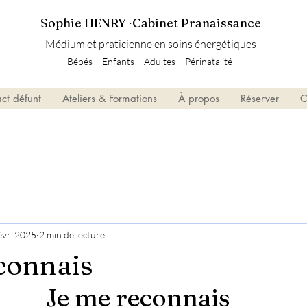
Sophie HENRY ∙Cabinet Pranaissance
Médium et praticienne en soins énergétiques
Bébés – Enfants – Adultes – Périnatalité
ct défunt
Ateliers & Formations
À propos
Réserver
C
évr. 2025
2 min de lecture
connais
Je me reconnais 