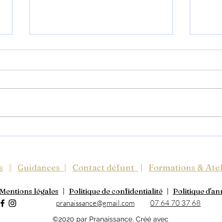
Présences invisibles
Quan
lais
enf
s
|
Guidances
|
Contact défunt
|
Formations & Atel
Mentions légales
|
Politique de confidentialité
|
Politique d'an
pranaissance@gmail.com
07 64 70 37 68
©2020 par Pranaissance. Créé avec