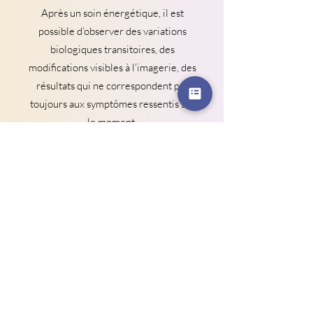
Après un soin énergétique, il est
possible d’observer des variations
biologiques transitoires, des
modifications visibles à l’imagerie, des
résultats qui ne correspondent pas
toujours aux symptômes ressentis sur
le moment.
👉 Ces phénomènes sont passagers et
liés au processus d’intégration du soin.
Je ne suis pas satisfait de ce que j'ai
reçu ou des résultats après le soin
🍀 Je canalise l'énergie que je vous
traduis en guidance ou que je vous
transmets en soin. Je ne fais pas de
magie, même si j'aimerais vous offrir