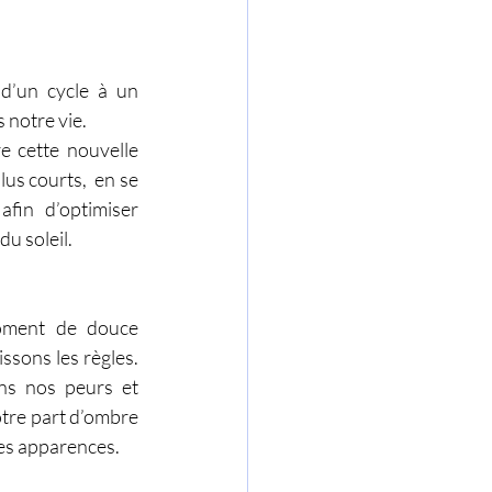
d’un cycle à un 
 notre vie. 
 cette nouvelle 
us courts,  en se 
in d’optimiser 
u soleil. 
oment de douce 
sons les règles. 
ns nos peurs et 
tre part d’ombre 
les apparences.