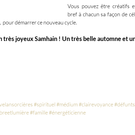
Vous pouvez être créatifs et
bref à chacun sa façon de célé
,  pour démarrer ce nouveau cycle.
n très joyeux Samhain ! Un très belle automne et un
elansorcières
#spirituel
#médium
#clairevoyance
#défunts
reetlumière
#famille
#énergéticienne