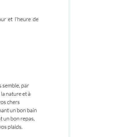
r et l’heure de 
 semble, par 
a nature et à 
os chers 
nant un bon bain 
t un bon repas, 
os plaids.