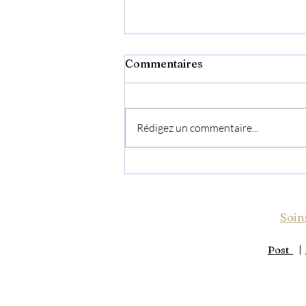
Commentaires
Rédigez un commentaire...
2026 : douceur,
nouveautés… et une petite
annonce ❤️
Soin
Post
|