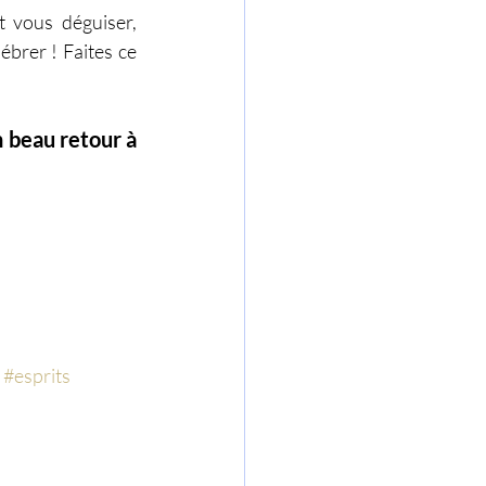
 vous déguiser, 
brer ! Faites ce 
 beau retour à 
#esprits