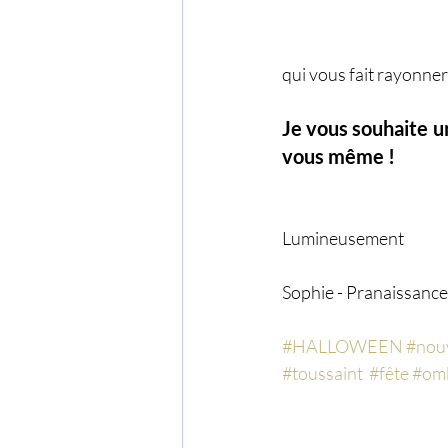
qui vous fait rayonner
Je vous souhaite u
vous même !
Lumineusement 
Sophie - Pranaissance
#HALLOWEEN
#nouv
#toussaint
#fête
#omb