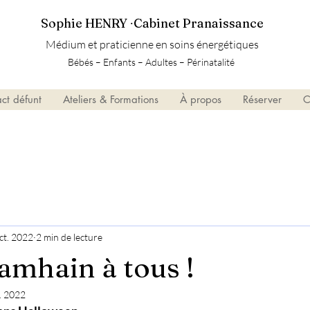
Sophie HENRY ∙Cabinet Pranaissance
Médium et praticienne en soins énergétiques
Bébés – Enfants – Adultes – Périnatalité
ct défunt
Ateliers & Formations
À propos
Réserver
C
ct. 2022
2 min de lecture
amhain à tous !
. 2022