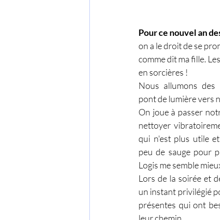
Pour ce nouvel an des
on a le droit de se prom
comme dit ma fille. L
en sorcières ! 
Nous allumons des 
pont de lumière vers n
On joue à passer notr
nettoyer vibratoireme
qui n'est plus utile 
peu de sauge pour pu
Logis me semble mieu
Lors de la soirée et d
un instant privilégié p
présentes qui ont bes
leur chemin.