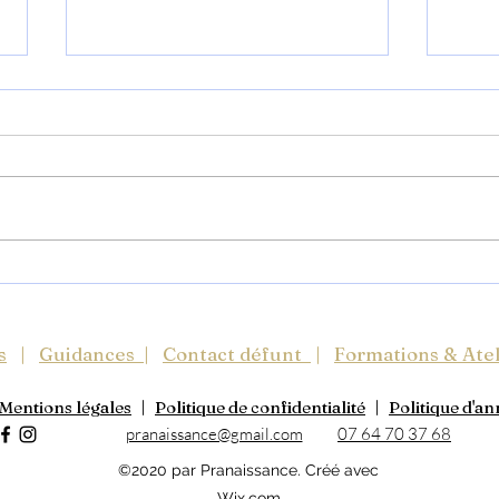
Présences invisibles
Quan
lais
enf
s
|
Guidances
|
Contact défunt
|
Formations & Atel
Mentions légales
|
Politique de confidentialité
|
Politique d'an
pranaissance@gmail.com
07 64 70 37 68
©2020 par Pranaissance. Créé avec
Wix.com